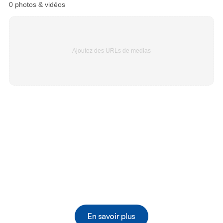
0
photos & vidéos
Ajoutez des URLs de medias
Accès sécurisé
Volet individuel 
pour véhicule
Idéal pour moto 
Idéal pour espace de rangement privé
En savoir plus